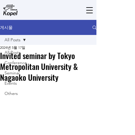
게시물
All Posts
2024년 5월 17일
Invited seminar by Tokyo
All Posts
Conference
Metropolitan University &
Seminar
Nagaoko University
Events
Others